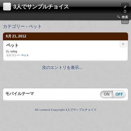
3人でサンプルチョイス
メ
ニ
ュ
検索
ー
カテゴリー › ペット
8月 21, 2012
ペット
By
sekig
カテゴリー:
ペット
次のエントリを表示...
モバイルテーマ
ON
OFF
All content Copyright 3人でサンプルチョイス