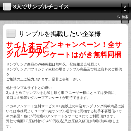
3人でサンプルチョイス
メ
ニ
ュ
検索
ー
サンプルを掲載したい企業様
サイトオープンキャンペーン！全サ
ンプル商品に
グループアンケートはがき無料同梱
サンプリング商品のWeb掲載は無料又、登録報道会社様より
サンプリングパブリシティ依頼の場合サンプル商品及び報道資料のご提供
を
ご相談の上ご協力頂きます。是非ご参加下さい。
他社サンプルサイトとの違い
3人まとめてサンプルをお試し頂く事で ユーザー様にとっては安価に、
又口コミ効果やグループアンケートが期待できます。
ハガキアンケート無料サービス
100組以上の申込サンプリング掲載商品に於
いては事務局よりユーザー宛サンプル送付時に同梱する切手不要返信ハガ
キの裏面１色に5問程度のアンケートをサービスにてご利用頂けます。
弊社で裏面1C原稿制作(9,450円税込)又は原稿入稿頂き印刷(無料)致しま
す。