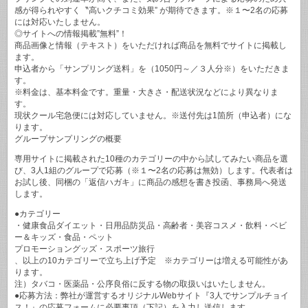
感が得られやすく〝高いクチコミ効果” が期待できます。※１〜2名の応募
には対応いたしません。
◎サイトへの情報掲載”無料”！
商品画像と情報（テキスト）をいただければ商品を無料でサイトに掲載し
ます。
申込者から「サンプリング送料」を（1050円～／３人分※）をいただきま
す。
※料金は、基本料金です。重量・大きさ・配送状況などにより異なりま
す。
現状クール宅急便には対応していません。※送付先は1箇所（申込者）にな
ります。
グループサンプリングの概要
専用サイトに掲載された10種のカテゴリーの中から試してみたい商品を選
び、3人1組のグループで応募（※１〜2名の応募は無効）します。代表者は
お試し後、同梱の「返信ハガキ」に商品の感想を書き投函、事務局へ発送
します。
●カテゴリー
・健康食品ダイエット・日用品防災品・高齢者・美容コスメ・飲料・ベビ
ー＆キッズ・食品・ペット
プロモーショングッズ・スポーツ旅行
、以上の10カテゴリーで立ち上げ予定 ※カテゴリーは増える可能性があ
ります。
注）タバコ・医薬品・公序良俗に反する物の取扱いはいたしません。
●応募方法：弊社が運営するオリジナルWebサイト『3人でサンプルチョイ
ス！』の応募フォームに必要事項（下記）を入力し送信します。