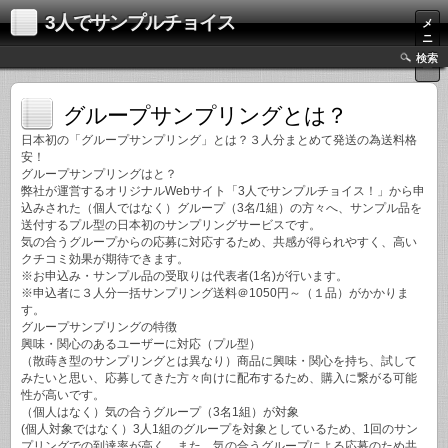
3人でサンプルチョイス
メ
ニ
ュ
検索
ー
グループサンプリングとは？
日本初の「グループサンプリング」とは？３人分まとめて発送の為送料格
安！
グループサンプリングはと？
弊社が運営するオリジナルWebサイト「3人でサンプルチョイス！」から申
込みされた（個人ではなく）グループ（3名/1組）の方々へ、サンプル品を
送付するプル型の日本初のサンプリングサービスです。
気の合うグループからの応募に対応するため、共感が得られやすく、高い
クチコミ効果が期待できます。
※お申込み・サンプル品の受取りは代表者(1名)が行います。
※申込者に３人分一括サンプリング送料＠1050円～（１品）がかかりま
す。
グループサンプリングの特徴
興味・関心のあるユーザーに対応（プル型）
（散蒔き型のサンプリングとは異なり）商品に興味・関心を持ち、試して
みたいと思い、応募してきた方々向けに配布するため、購入に繋がる可能
性が高いです。
（個人はなく）気の合うグループ（3名1組）が対象
(個人対象ではなく）3人1組のグループを対象としているため、1回のサン
プリングでの到達率が高く、また、気の合うグループによる応募のため共