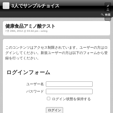
3人でサンプルチョイス
メ
ニ
ュ
検索
ー
健康食品アミノ酸テスト
7月 28th, 2012 @ 03:44 pm › sekig
このコンテンツはアクセス制限されています。ユーザーの方はロ
グインしてください。新規ユーザーの方は以下のフォームから登
録を行ってください。
ログインフォーム
ユーザー名
パスワード
ログイン状態を保持する